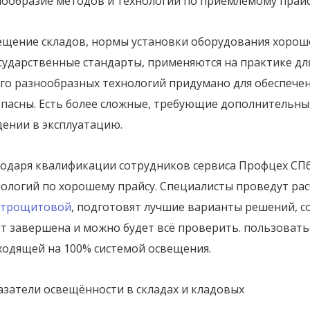
нообразие методов и технологий по приемлемому прай
ещение складов, нормы установки оборудования хорош
сударственные стандарты, применяются на практике дл
го разнообразных технологий придумано для обеспечен
опасны. Есть более сложные, требующие дополнительны
дении в эксплуатацию.
годаря квалификации сотрудников сервиса Профцех СП
нологий по хорошему прайсу. Специалисты проведут рас
ктрощитовой
, подготовят лучшие варианты решений, со
ет завершена и можно будет всё проверить. пользоват
ходящей на 100% системой освещения.
азатели освещённости в складах и кладовых