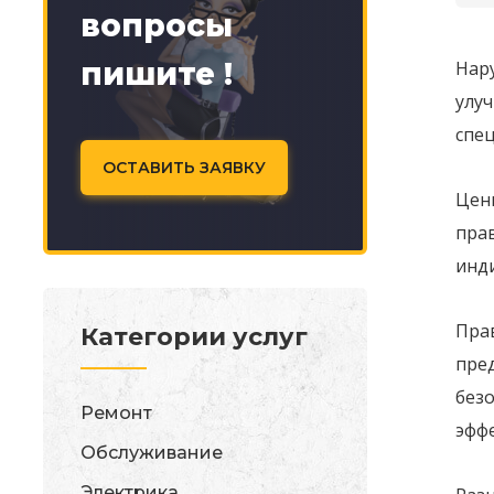
вопросы
пишите !
Нару
улуч
спе
ОСТАВИТЬ ЗАЯВКУ
Цены
пра
инд
Пра
Категории услуг
пред
безо
Ремонт
эфф
Обслуживание
Электрика