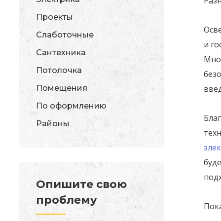
Раз
Проекты
Осв
Слаботочные
и го
Сантехника
Мно
Потолочка
без
Помещения
вве
По оформлению
Бла
Районы
тех
эле
буд
под
Опишите свою
проблему
Пок