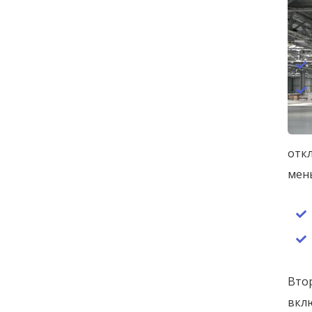
отк
мен
Вто
вкл