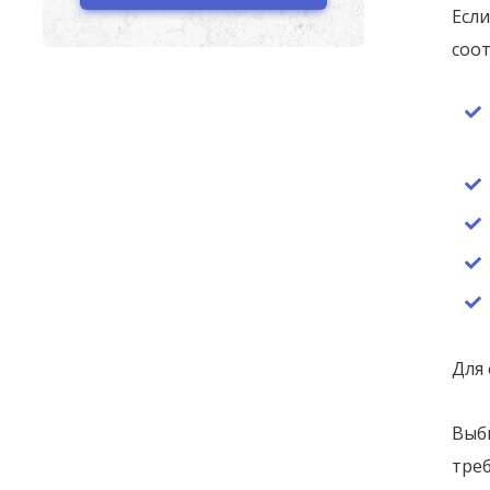
Если
соо
Для
Выби
тре