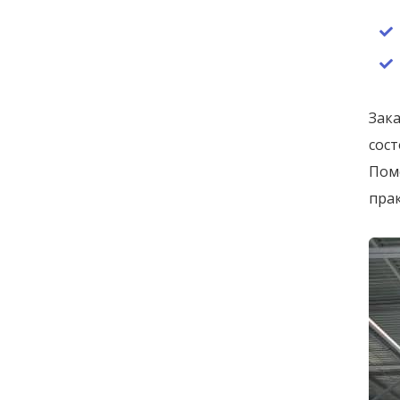
Зака
сос
Помо
прак